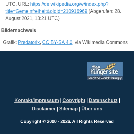
UTC. URL:
https://de.wikipedia.org/w/index.php?
title=Gemeinfreiheit&oldid=210916969
(Abgerufen: 28.
August 2021, 13:21 UTC)
Bildernachweis
Grafik:
Predatorix
,
CC BY-SA 4.0
, via Wikimedia Commons
Kontakt/Impressum
|
Copyright
|
Datenschutz
|
Disclaimer
|
Sitemap
|
Über uns
Copyright © 2000 - 2026. All Rights Reserved