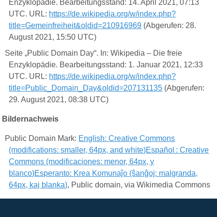
Enzyklopädie. Bearbeitungsstand: 14. April 2021, 07:13
UTC. URL:
https://de.wikipedia.org/w/index.php?
title=Gemeinfreiheit&oldid=210916969
(Abgerufen: 28.
August 2021, 15:50 UTC)
Seite „Public Domain Day“. In: Wikipedia – Die freie
Enzyklopädie. Bearbeitungsstand: 1. Januar 2021, 12:33
UTC. URL:
https://de.wikipedia.org/w/index.php?
title=Public_Domain_Day&oldid=207131135
(Abgerufen:
29. August 2021, 08:38 UTC)
Bildernachweis
Public Domain Mark:
English: Creative Commons
(modifications: smaller, 64px, and white)Español : Creative
Commons (modificaciones: menor, 64px, y
blanco)Esperanto: Krea Komunaĵo (ŝanĝoj: malgranda,
64px, kaj blanka)
, Public domain, via Wikimedia Commons